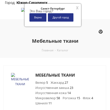
Город:
Южно-Сахалинск
x
Санкт-Петербург
Это Ваш город?
Верно
Другой город
0
Мебельные ткани
Главная
-
Каталог
МЕБЕЛЬНЫЕ ТКАНИ
Велюр
5
Жаккард
27
Искусственная замша
23
Искусственная кожа
14
Микровелюр
58
Рогожка
15
Флок
4
Шенилл
11