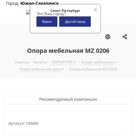
Город:
Южно-Сахалинск
x
Санкт-Петербург
Это Ваш город?
Верно
Другой город
0
Опора мебельная MZ 0206
Главная
-
Каталог
-
ФУРНИТУРА
-
Опора мебельная
-
Опора мебельная хром
-
Опора мебельная MZ 0206
Рекомендуемый компаньон
Артикул:
100004