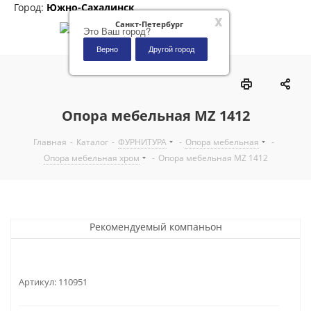
Город:
Южно-Сахалинск
x
Санкт-Петербург
Это Ваш город?
Верно
Другой город
0
Опора мебельная MZ 1412
Главная
-
Каталог
-
ФУРНИТУРА
-
Опора мебельная
-
Опора мебельная хром
-
Опора мебельная MZ 1412
Рекомендуемый компаньон
Артикул:
110951