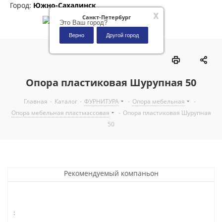
Город:
Южно-Сахалинск
x
Санкт-Петербург
Это Ваш город?
Верно
Другой город
0
Опора пластиковая Шурупная 50
Главная
-
Каталог
-
ФУРНИТУРА
-
Опора мебельная
-
Опора мебельная пластмассовая
-
Опора пластиковая Шурупная
50
Рекомендуемый компаньон
: