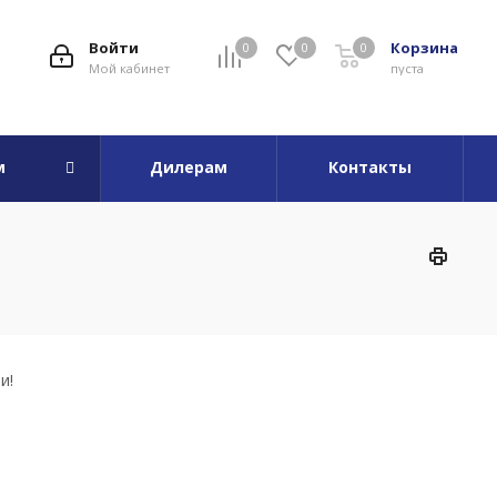
Войти
Корзина
0
0
0
Мой кабинет
пуста
м
Дилерам
Контакты
и!