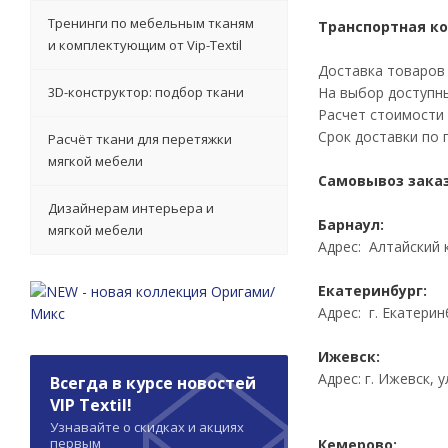
Тренинги по мебельным тканям
Транспортная к
и комплектующим от Vip-Textil
Доставка товаров
3D-конструктор: подбор ткани
На выбор доступны
Расчет стоимости
Срок доставки по 
Расчёт ткани для перетяжки
мягкой мебели
Самовывоз
заказ
Дизайнерам интерьера и
Барнаул:
мягкой мебели
Адрес: Алтайский к
Екатеринбург:
Адрес: г. Екатерин
Ижевск:
Адрес: г. Ижевск, у
Всегда в курсе новостей
VIP Textil!
Узнавайте о скидках и акциях
первым
Кемерово: