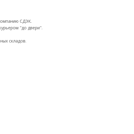
компанию СДЭК.
урьером "до двери".
ных складов.