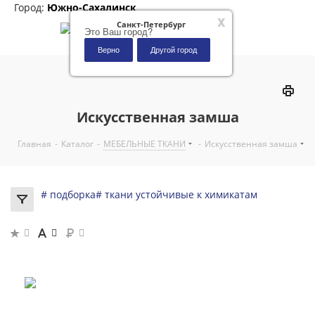
Город:
Южно-Сахалинск
x
Санкт-Петербург
Это Ваш город?
Верно
Другой город
0
Искусственная замша
Главная
-
Каталог
-
МЕБЕЛЬНЫЕ ТКАНИ
-
Искусственная замша
# подборка
# ткани устойчивые к химикатам