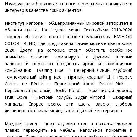
Изумрудные и бордовые оттенки замечательно впишутся в
интерьер в качестве ярких акцентов.
Институт Pantone – общепризнанный мировой авторитет в
области цвета. На Неделе моды Осень-Зима 2019-2020
команда Института цвета Pantone опубликовала FASHION
COLOR TREND, где представила самые модные цвета зимы
2020. Цвета, на которые стоит обратить особенное
внимание, отлично гармонируют с другими цвеиами
палитры и помогают создавать яркие и гармоничные
комбинации: Evening Blue — Вечерний Синий, глубокий
темно-красный Biking Red , Пряный красный Chili Pepper,
Crème de Pêche – Персиковый крем, Peach Pink —
Персиковый розовый, Rocky Road — Каменистая дорога,
Fruit Dove – Пестрый голубь, Sugar Almond - Сахарный
миндаль. Скорее всего, эти цвета завоют любовь
дизайнеров как мира моды, так и в дизайне интерьеров.
Модный тренд - цвет отделки стен и потолка должен
плавно переходить на мебель, напольное покрытие и
текстиль. Если насыщенность цвета ослабевает, то можно