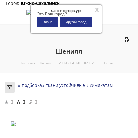
Город:
Южно-Сахалинск
x
Санкт-Петербург
Это Ваш город?
Верно
Другой город
0
Шенилл
Главная
-
Каталог
-
МЕБЕЛЬНЫЕ ТКАНИ
-
Шенилл
# подборка
# ткани устойчивые к химикатам