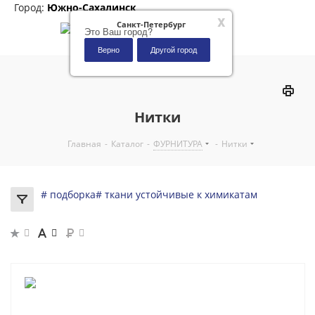
Город:
Южно-Сахалинск
x
Санкт-Петербург
Это Ваш город?
Верно
Другой город
0
Нитки
Главная
-
Каталог
-
ФУРНИТУРА
-
Нитки
# подборка
# ткани устойчивые к химикатам